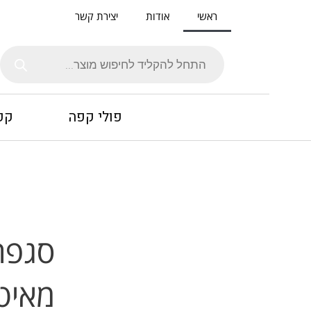
ילוג
ראשי
אודות
יצירת קשר
תוכן
Products
search
פולי קפה
קפ
סגפרד
מאיט