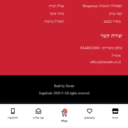
קפסולות תואמות Nespresso
עגלת קניות
קפה טחון
איזור אישי
מארזי מבצע
הצהרת נגישות
יצירת קשר
טלפון משרדים: 0544852001
אימייל:
office@intrade.co.il
Built by
Desite
Segafredo 2020 © All rights reserved
עגלת
0
קניות
חנות
מועדפים
פנו אלינו
התקשרו
עגלה