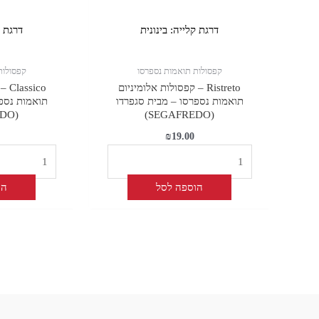
דרגת קלייה:
בינונית
דרגת 
קפסולות תואמות נספרסו
קפסולות
Ristreto – קפסולות אלומיניום
sico
תואמות נספרסו – מבית סגפרדו
תואמות נספר
(SEGAFREDO)
(SEGAFREDO)
₪
19.00
הוספה לסל
הו