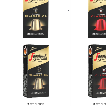
-
קפסולות
אלומיניום
תואמות
נספרסו
-
מבית
סגפרדו
(SEGAFREDO)
ת חוזק:
10
דרגת חוזק:
9