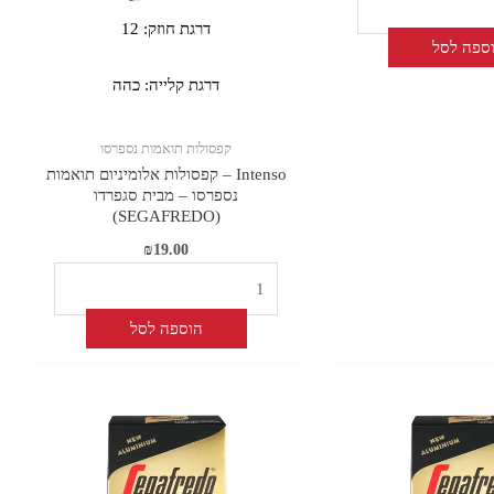
דרגת חוזק:
12
ספה לסל
דרגת קלייה:
כהה
קפסולות תואמות נספרסו
Intenso – קפסולות אלומיניום תואמות
נספרסו – מבית סגפרדו
(SEGAFREDO)
₪
19.00
הוספה לסל
כמות
של
Arabica