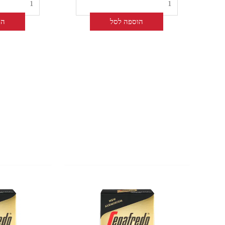
הוספה לסל
הו
כמות
כמות
של
של
Classico
Ristreto