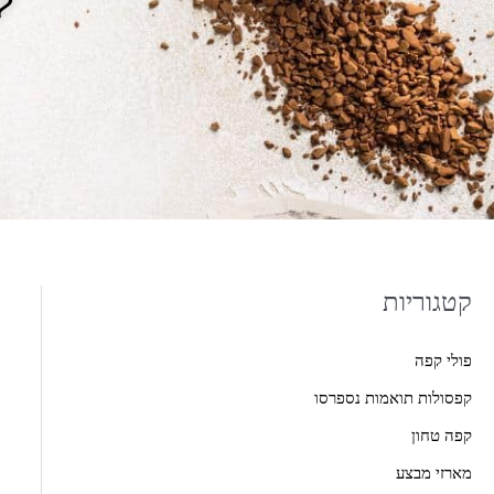
קטגוריות
מ
מ
ח
ח
פולי קפה
י
י
קפסולות תואמות נספרסו
ר
ר
מ
מ
קפה טחון
י
ק
מארזי מבצע