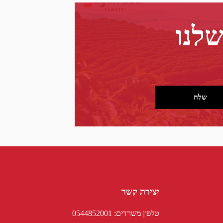
שלנו
שלח
יצירת קשר
טלפון משרדים: 0544852001