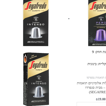
Intenso
-
קפסולות
אלומיניום
תואמות
נספרסו
-
מבית
סגפרדו
ת חוזק:
9
(SEGAFREDO)
קלייה:
בינונית
 תואמות נספרסו
סולות אלומיניום תואמות
– מבית סגפרדו
₪
19.00