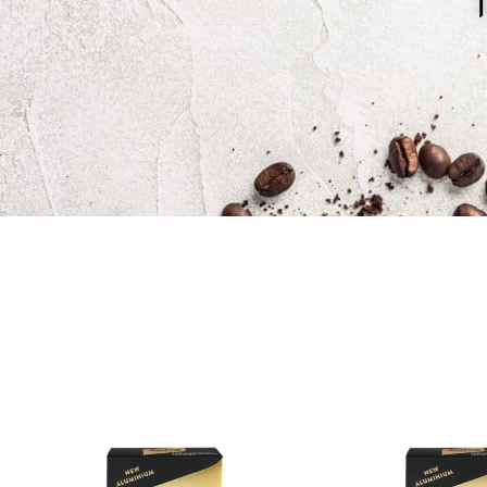
כמות
של