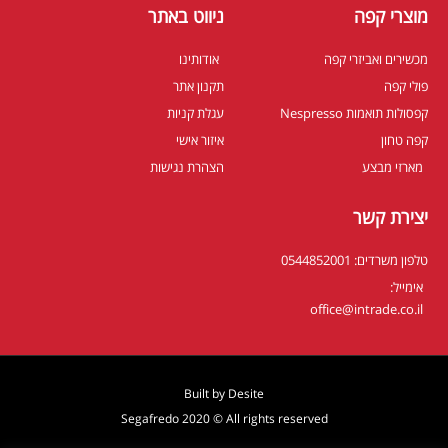
מוצרי קפה
ניווט באתר
מכשירים ואביזרי קפה
אודותינו
פולי קפה
תקנון אתר
קפסולות תואמות Nespresso
עגלת קניות
קפה טחון
איזור אישי
מארזי מבצע
הצהרת נגישות
יצירת קשר
טלפון משרדים: 0544852001
אימייל:
office@intrade.co.il
Built by
Desite
Segafredo 2020 © All rights reserved